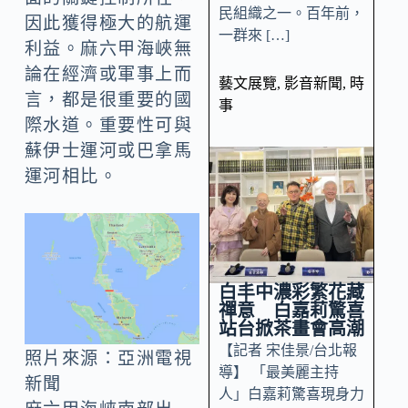
民組織之一。百年前，
因此獲得極大的航運
一群來 […]
利益。麻六甲海峽無
論在經濟或軍事上而
藝文展覽
,
影音新聞
,
時
言，都是很重要的國
事
際水道。重要性可與
蘇伊士運河或巴拿馬
運河相比。
白丰中濃彩繁花藏
禪意 白嘉莉驚喜
站台掀茶畫會高潮
【記者 宋佳景/台北報
照片來源：亞洲電視
導】 「最美麗主持
新聞
人」白嘉莉驚喜現身力