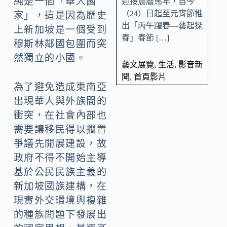
純是一個「華人國
迎接農曆馬年，自今
（24）日起至元宵節推
家」，這是因為歷史
出「丙午躍春—藝起探
上新加坡是一個受到
春」春節 […]
穆斯林鄰國包圍而突
然獨立的小國。
藝文展覽
,
生活
,
影音新
聞
,
首頁影片
為了避免造成東南亞
出現華人與外族間的
衝突，在社會內部也
需要讓移民得以擱置
爭議先開展建設，故
政府不得不開始主導
基於公民民族主義的
新加坡國族建構，在
現實外交環境與複雜
的種族問題下發展出