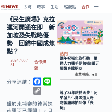
即時
時事
生活
暢觀點
合作媒體
《民生廣場》克拉
運河開通在即 新
加坡恐失戰略優
勢 回歸中國成焦
點？
熱門
端午祝福化為行動 萬
2024 / 08 /
合作媒
通人力攜手伊甸捐6萬元
31
體
關懷身障朋友
產業脈絡
,
時事
F
Li
分享連結：
ac
n
C
等了24年終於圓夢！阿
e
e
o
弟發片化身黑道大哥
吻戲纏綿拍到像「喪
b
鑑於柬埔寨的德崇扶
p
屍」
南運河已經開工，且