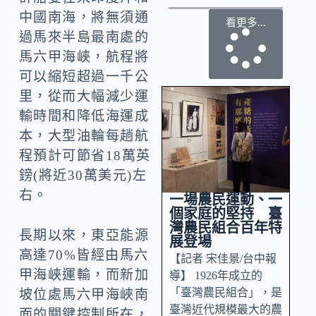
中國南海，將無須通
看更多...
過馬來半島最南處的
馬六甲海峽，航程將
可以縮短超過一千公
里，從而大幅減少運
輸時間和降低海運成
本，大型油輪每趟航
程預計可節省18萬英
鎊(將近30萬美元)左
右。
一場農民運動、一
個家庭的堅持 臺
灣農民組合百年特
長期以來，東亞能源
展登場
高達70%皆經由馬六
【記者 宋佳景/台中報
甲海峽運輸，而新加
導】 1926年成立的
「臺灣農民組合」，是
坡位處馬六甲海峽南
臺灣近代規模最大的農
面的關鍵控制所在，