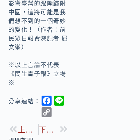
影響臺灣的跟隨歸附
中國，這將可能是我
們想不到的一個奇妙
的變化！（作者：前
民眾日報資深記者 屈
文峯）
※以上言論不代表
《民生電子報》立場
※
F
Li
分享連結：
ac
n
C
e
e
o
b
上一篇
下一篇
p