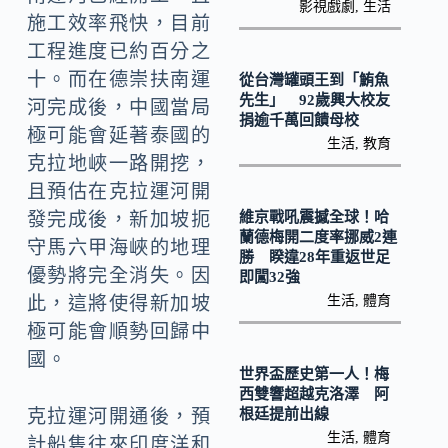
o
y
影視戲劇
,
生活
施工效率飛快，目前
o
Li
工程進度已約百分之
k
n
十。而在德崇扶南運
從台灣罐頭王到「鮪魚
k
先生」 92歲興大校友
河完成後，中國當局
捐逾千萬回饋母校
極可能會延著泰國的
生活
,
教育
克拉地峽一路開挖，
且預估在克拉運河開
維京戰吼震撼全球！哈
發完成後，新加坡扼
蘭德梅開二度率挪威2連
守馬六甲海峽的地理
勝 睽違28年重返世足
優勢將完全消失。因
即闖32強
生活
,
體育
此，這將使得新加坡
極可能會順勢回歸中
國。
世界盃歷史第一人！梅
西雙響超越克洛澤 阿
根廷提前出線
克拉運河開通後，預
生活
,
體育
計船隻往來印度洋和