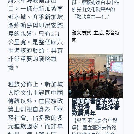
麻六甲海峽南部出
挺，讓藝術家白丰中在
口，一條在新加坡南
佛光山文化院舉辦的
部水域、介乎新加坡
「歡欣自在— […]
聖約翰島與印尼安樂
藝文展覽
,
生活
,
影音新
島的水道，只有2.8
聞
公里寬。是整個麻六
甲海峽的瓶頸，具有
非常重要的戰略意
義。
種族分佈上，新加坡
人除文化上認同中國
國美館春節系列活
傳統以外，在民族政
動登場 藝起探春
策上則視自身為「華
歡慶馬年
裔社會」佔多數的多
【記者 宋佳景/台中報
元種族國家，而非單
導】 國立臺灣美術館