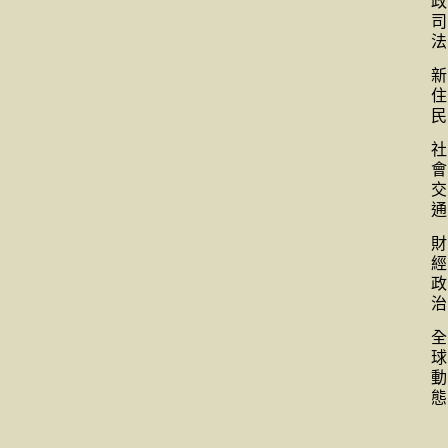
政
司
法
新
住
民
社
會
交
通
財
經
政
治
全
球
動
態