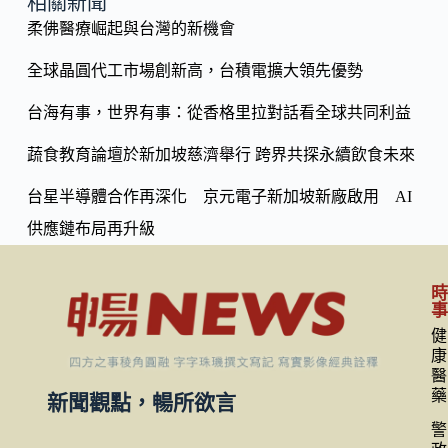
o
y
相關新聞
o
柔佛醫療崛起與台灣的新機會
Li
k
n
全球晶圓代工市場創新高，台積電擴大領先優勢
k
台海有事，世界有事：從香格里拉對話看全球共同利益
蔬食教育論壇於新加坡慈濟舉行 跨界共探永續飲食未來
台星半導體合作再深化 京元電子新加坡新廠啟用 AI
供應鏈布局再升級
健
康
醫
藥
新聞觀點，暢所欲言
警