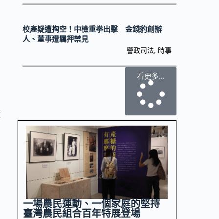
校產疑遭掏空！中檢重拳出擊 金錢豹創辦
人、董事遭羈押禁見
警政司法
,
時事
看更多...
廠
一場農民運動、一個家庭的堅持
臺灣農民組合百年特展登場