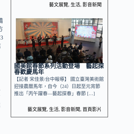
藝文展覽
,
生活
,
影音新聞
備
方
3
信
國美館春節系列活動登場 藝起探
春歡慶馬年
【記者 宋佳景/台中報導】 國立臺灣美術館
迎接農曆馬年，自今（24）日起至元宵節
競
推出「丙午躍春—藝起探春」春節 […]
實
院
藝文展覽
,
生活
,
影音新聞
,
首頁影片