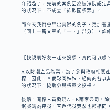
o
n
介紹過了，先前的案例因為被法院認定
k
k
的狀況下，不成立「詐欺圍標罪」。
而今天我們會舉出實際的例子，更加著
（同上一篇文章的「一、」部分），詳
【找親朋好友一起來投標，真的可以嗎
A以防潮產品為業，為了參與政府相關
標，因此，Ａ便夥同妹妹、經銷商各以其
的狀況下，協助參與標案之投標。
後續，開標人員發現A、B兩家公司，
獲號碼為連號，客戶代號竟然也都相同，