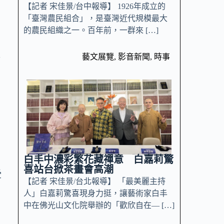
【記者 宋佳景/台中報導】 1926年成立的
「臺灣農民組合」，是臺灣近代規模最大
的農民組織之一。百年前，一群來 […]
藝文展覽
,
影音新聞
,
時事
下
白丰中濃彩繁花藏禪意 白嘉莉驚
喜站台掀茶畫會高潮
受
【記者 宋佳景/台北報導】 「最美麗主持
人」白嘉莉驚喜現身力挺，讓藝術家白丰
中在佛光山文化院舉辦的「歡欣自在— […]