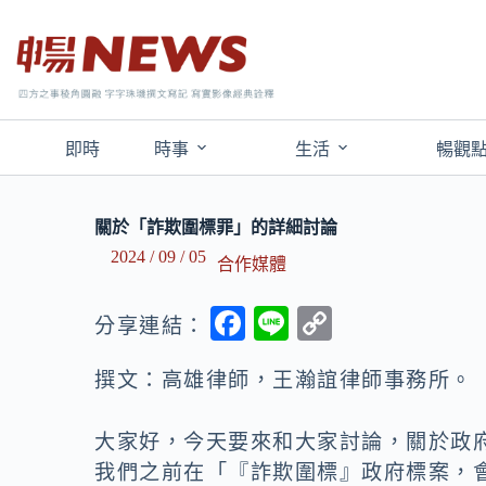
即時
時事
生活
暢觀
關於「詐欺圍標罪」的詳細討論
2024 / 09 / 05
合作媒體
F
Li
C
分享連結：
ac
n
o
撰文：高雄律師，王瀚誼律師事務所。
e
e
p
b
y
大家好，今天要來和大家討論，關於政府
o
Li
我們之前在「『詐欺圍標』政府標案，