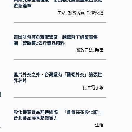
集集支線全線復駛 南投觀光鐵道重啟山城旅
」
遊新篇章
生活
,
旅食消費
,
社會交通
毒咖啡包原料藏露營區！越籍移工組販毒集
團 警破獲2公斤毒品原料
警政司法
,
時事
晶片外交之外，台灣還有「醫衛外交」這張世
界名片
民生電子報
司
彰化優質食品前進國際 「食食在在彰化館」
台北食品展秀產業實力
查
生活
予