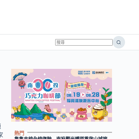
題
熱門
家