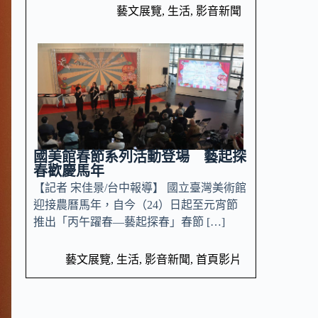
藝文展覽
,
生活
,
影音新聞
國美館春節系列活動登場 藝起探
春歡慶馬年
【記者 宋佳景/台中報導】 國立臺灣美術館
迎接農曆馬年，自今（24）日起至元宵節
推出「丙午躍春—藝起探春」春節 […]
藝文展覽
,
生活
,
影音新聞
,
首頁影片