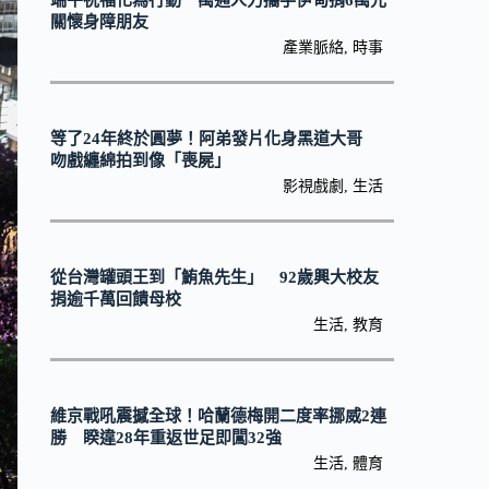
端午祝福化為行動 萬通人力攜手伊甸捐6萬元
關懷身障朋友
產業脈絡
,
時事
等了24年終於圓夢！阿弟發片化身黑道大哥
吻戲纏綿拍到像「喪屍」
影視戲劇
,
生活
從台灣罐頭王到「鮪魚先生」 92歲興大校友
捐逾千萬回饋母校
生活
,
教育
維京戰吼震撼全球！哈蘭德梅開二度率挪威2連
勝 睽違28年重返世足即闖32強
生活
,
體育