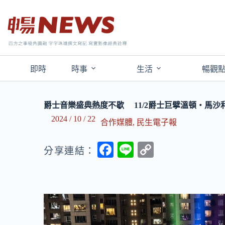
即時
時事
生活
暢觀
爵士音樂盛典熱度不歇 11/2爵士巨擘溫頓‧馬沙利
2024 / 10 / 22
合作媒體
,
民生電子報
F
Li
C
分享連結：
ac
n
o
e
e
p
b
y
o
Li