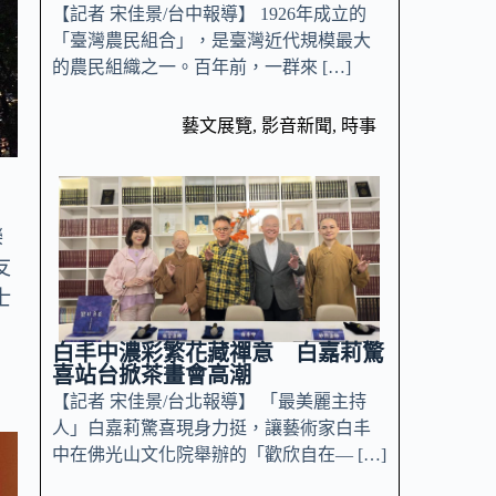
【記者 宋佳景/台中報導】 1926年成立的
「臺灣農民組合」，是臺灣近代規模最大
的農民組織之一。百年前，一群來 […]
藝文展覽
,
影音新聞
,
時事
士
樂
友
士
白丰中濃彩繁花藏禪意 白嘉莉驚
喜站台掀茶畫會高潮
【記者 宋佳景/台北報導】 「最美麗主持
人」白嘉莉驚喜現身力挺，讓藝術家白丰
中在佛光山文化院舉辦的「歡欣自在— […]