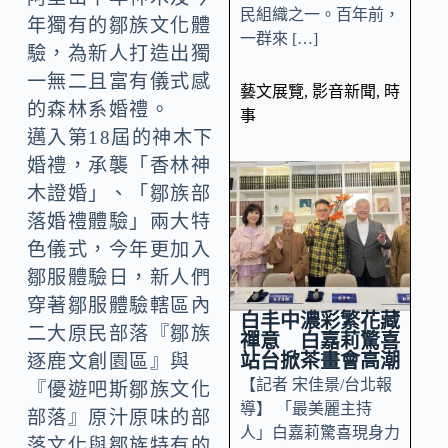
民組織之一。百年前，
年獨有的鄒族文化體
一群來 […]
驗，為新人打造出獨
一無二且富有儀式感
藝文展覽
,
影音新聞
,
時
的森林系婚禮。
事
邁入第18屆的神木下
婚禮，承襲「香林神
木證婚」、「鄒族部
落婚禮體驗」兩大特
色儀式，今年更加入
鄒服體驗日，新人們
穿著鄒服體驗轄區內
白丰中濃彩繁花藏
二大原民部落『鄒族
禪意 白嘉莉驚喜
站台掀茶畫會高潮
逐鹿文創園區』與
【記者 宋佳景/台北報
『優遊吧斯鄒族文化
導】 「最美麗主持
部落』原汁原味的部
人」白嘉莉驚喜現身力
落文化與鄒族特有的