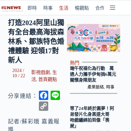
即時
時事
生活
暢觀點
合作媒體
打造2024阿里山獨
有全台最高海拔森
林系、鄒族特色婚
禮體驗 迎領17對
新人
熱門
端午祝福化為行動 萬
2024 /
影視戲劇
,
生
通人力攜手伊甸捐6萬元
10 / 22
活
,
首頁觀點
關懷身障朋友
產業脈絡
,
時事
F
Li
分享連結：
ac
n
C
等了24年終於圓夢！阿
e
e
o
弟發片化身黑道大哥
吻戲纏綿拍到像「喪
b
記者/蘇彩娥 嘉義報
p
屍」
導