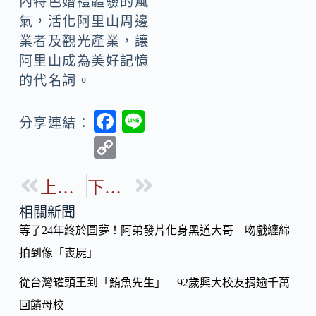
內特色婚禮體驗的風
氣，活化阿里山周邊
業者及觀光產業，讓
阿里山成為美好記憶
的代名詞。
F
Li
分享連結：
ac
n
C
e
e
o
b
上一篇
下一篇
p
o
y
相關新聞
o
等了24年終於圓夢！阿弟發片化身黑道大哥 吻戲纏綿
Li
k
拍到像「喪屍」
n
k
從台灣罐頭王到「鮪魚先生」 92歲興大校友捐逾千萬
回饋母校