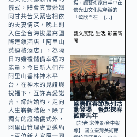
挺，讓藝術家白丰中在
儀式，體會真實婚姻
佛光山文化院舉辦的
同甘共苦又緊密相依
「歡欣自在— […]
的夫妻情深，晚上則
入住全台海拔最高國
藝文展覽
,
生活
,
影音新
聞
際連鎖酒店「阿里山
英迪格酒店」，為隔
日的婚禮儲備幸福的
能量。今日新人們在
阿里山香林神木平
台，在神木的見證與
祝福下，互許真愛諾
言、締結婚約，走向
國美館春節系列活
動登場 藝起探春
人生嶄新階段。除了
歡慶馬年
獨有的證婚儀式外，
【記者 宋佳景/台中報
阿里山管理處更邀約
導】 國立臺灣美術館
上百位新人家屬一同