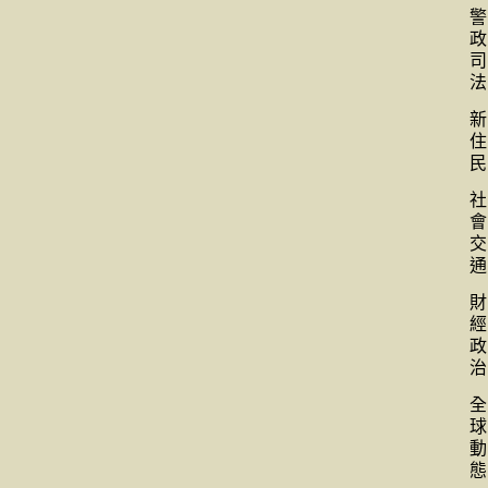
警
政
司
法
新
住
民
社
會
交
通
財
經
政
治
全
球
動
態