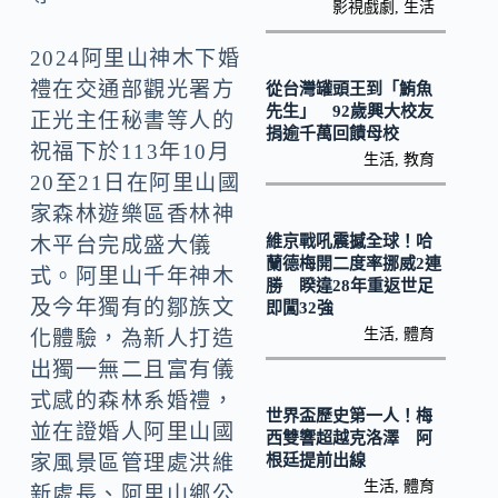
o
y
影視戲劇
,
生活
o
Li
2024阿里山神木下婚
k
n
禮在交通部觀光署方
從台灣罐頭王到「鮪魚
k
先生」 92歲興大校友
正光主任秘書等人的
捐逾千萬回饋母校
祝福下於113年10月
生活
,
教育
20至21日在阿里山國
家森林遊樂區香林神
維京戰吼震撼全球！哈
木平台完成盛大儀
蘭德梅開二度率挪威2連
式。阿里山千年神木
勝 睽違28年重返世足
及今年獨有的鄒族文
即闖32強
生活
,
體育
化體驗，為新人打造
出獨一無二且富有儀
式感的森林系婚禮，
世界盃歷史第一人！梅
並在證婚人阿里山國
西雙響超越克洛澤 阿
根廷提前出線
家風景區管理處洪維
生活
,
體育
新處長、阿里山鄉公