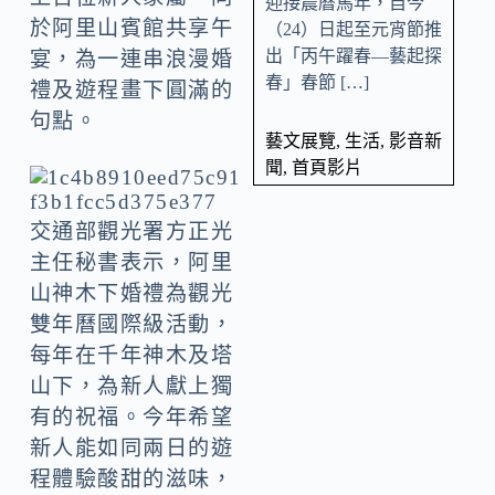
迎接農曆馬年，自今
於阿里山賓館共享午
（24）日起至元宵節推
出「丙午躍春—藝起探
宴，為一連串浪漫婚
春」春節 […]
禮及遊程畫下圓滿的
句點。
藝文展覽
,
生活
,
影音新
聞
,
首頁影片
交通部觀光署方正光
主任秘書表示，阿里
山神木下婚禮為觀光
雙年曆國際級活動，
每年在千年神木及塔
山下，為新人獻上獨
有的祝福。今年希望
新人能如同兩日的遊
程體驗酸甜的滋味，