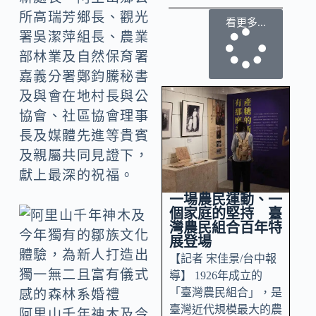
所高瑞芳鄉長、觀光
看更多...
署吳潔萍組長、農業
部林業及自然保育署
嘉義分署鄭鈞騰秘書
及與會在地村長與公
協會、社區協會理事
長及媒體先進等貴賓
及親屬共同見證下，
獻上最深的祝福。
一場農民運動、一
個家庭的堅持 臺
灣農民組合百年特
展登場
【記者 宋佳景/台中報
導】 1926年成立的
「臺灣農民組合」，是
臺灣近代規模最大的農
阿里山千年神木及今