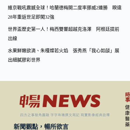
維京戰吼震撼全球！哈蘭德梅開二度率挪威2連勝 睽違
28年重返世足即闖32強
世界盃歷史第一人！梅西雙響超越克洛澤 阿根廷提前
出線
水果鮮嫩欲滴、朱槿燦若火焰 張秀燕「我心如燄」展
出細膩膠彩世界
健
康
醫
藥
新聞觀點，暢所欲言