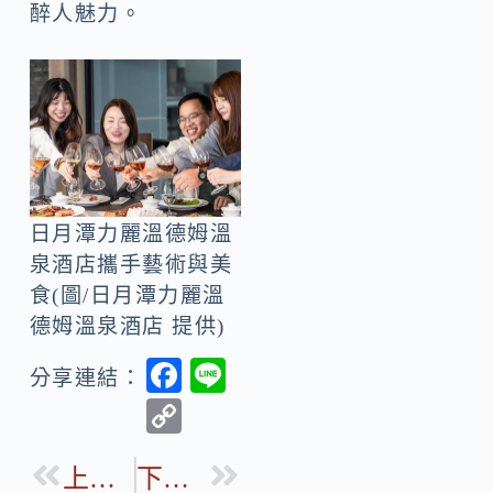
醉人魅力。
日月潭力麗溫德姆溫
泉酒店攜手藝術與美
食(圖/日月潭力麗溫
德姆溫泉酒店 提供)
F
Li
分享連結：
ac
n
C
e
e
o
b
上一篇
下一篇
p