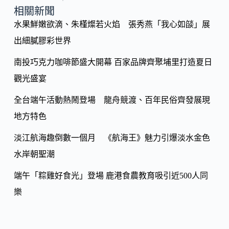
o
y
相關新聞
o
水果鮮嫩欲滴、朱槿燦若火焰 張秀燕「我心如燄」展
Li
k
出細膩膠彩世界
n
k
南投巧克力咖啡節盛大開幕 百家品牌齊聚埔里打造夏日
觀光盛宴
全台端午活動熱鬧登場 龍舟競渡、百年民俗齊發展現
地方特色
淡江航海趣倒數一個月 《航海王》魅力引爆淡水金色
水岸朝聖潮
端午「粽雞好食光」登場 鹿港食農教育吸引近500人同
樂