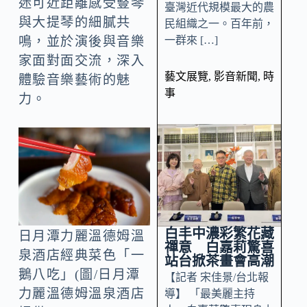
迷可近距離感受豎琴
臺灣近代規模最大的農
與大提琴的細膩共
民組織之一。百年前，
一群來 […]
鳴，並於演後與音樂
家面對面交流，深入
藝文展覽
,
影音新聞
,
時
體驗音樂藝術的魅
事
力。
白丰中濃彩繁花藏
日月潭力麗溫德姆溫
禪意 白嘉莉驚喜
泉酒店經典菜色「一
站台掀茶畫會高潮
鵝八吃」(圖/日月潭
【記者 宋佳景/台北報
力麗溫德姆溫泉酒店
導】 「最美麗主持