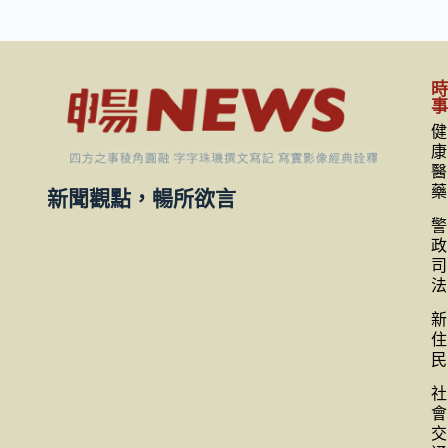
健
康
醫
藥
新聞觀點，暢所欲言
警
政
司
法
新
住
民
社
會
交