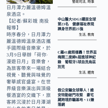
k
n
警政司法
,
時事
日月潭力麗溫德姆溫
k
泉酒店。
中山醫大SDG3躍居全球
【記者/蘇彩娥 南投
第23名 健康福祉表現
報導】
躋身世界前25強
時序春分，日月潭力
生活
,
教育
麗溫德姆溫泉酒店攜
手國際級音樂家，於
C羅41歲照樣轟！世界盃
3月9日舉辦「荷你·
梅開二度締6屆進球神紀
漫遊日月」音樂會，
錄 葡萄牙5球血洗烏茲
別克
為旅客帶來一場結合
生活
,
體育
視覺、聽覺與味覺的
奢華感官盛宴。在世
界級音樂演出與頂級
假公安騙全球華人！維
餐酒宴的交織下，旅
安特勤破門攻堅 豪宅
藏跨境詐騙基地、11嫌
客將沉浸於日月潭湖
落網