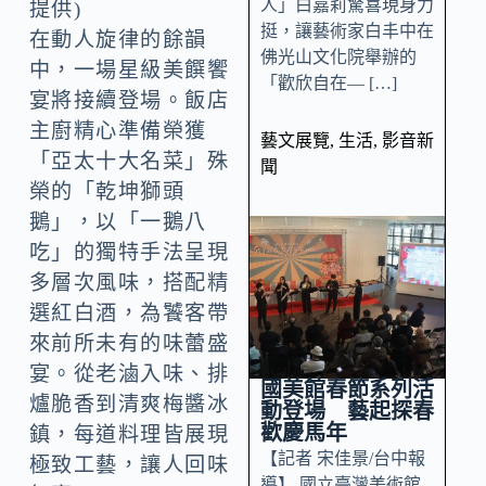
人」白嘉莉驚喜現身力
提供)
挺，讓藝術家白丰中在
在動人旋律的餘韻
佛光山文化院舉辦的
中，一場星級美饌饗
「歡欣自在— […]
宴將接續登場。飯店
主廚精心準備榮獲
藝文展覽
,
生活
,
影音新
「亞太十大名菜」殊
聞
榮的「乾坤獅頭
鵝」，以「一鵝八
吃」的獨特手法呈現
多層次風味，搭配精
選紅白酒，為饕客帶
來前所未有的味蕾盛
宴。從老滷入味、排
國美館春節系列活
爐脆香到清爽梅醬冰
動登場 藝起探春
歡慶馬年
鎮，每道料理皆展現
【記者 宋佳景/台中報
極致工藝，讓人回味
導】 國立臺灣美術館