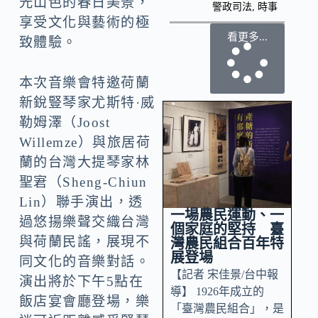
光山色的春日美景，
警政司法
,
時事
享受文化與藝術的極
看更多...
致體驗。
本次音樂會特邀荷蘭
新銳豎琴家尤斯特·威
勒姆澤（Joost
Willemze）與旅居荷
蘭的台灣大提琴家林
聖宭（Sheng-Chiun
Lin）聯手演出，透
一場農民運動、一
過悠揚樂聲交織台灣
個家庭的堅持 臺
與荷蘭民謠，展現不
灣農民組合百年特
展登場
同文化的音樂對話。
【記者 宋佳景/台中報
演出將於下午5點在
導】 1926年成立的
飯店宴會廳登場，樂
「臺灣農民組合」，是