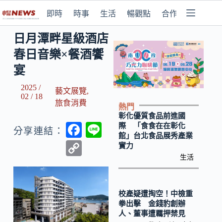
即時
時事
生活
暢觀點
合作媒體
日月潭畔星級酒店
春日音樂×餐酒饗
宴
2025 /
藝文展覽
,
02 / 18
旅食消費
熱門
彰化優質食品前進國
F
Li
際 「食食在在彰化
分享連結：
館」台北食品展秀產業
ac
n
C
實力
e
e
生活
o
b
p
o
y
校產疑遭掏空！中檢重
拳出擊 金錢豹創辦
o
Li
人、董事遭羈押禁見