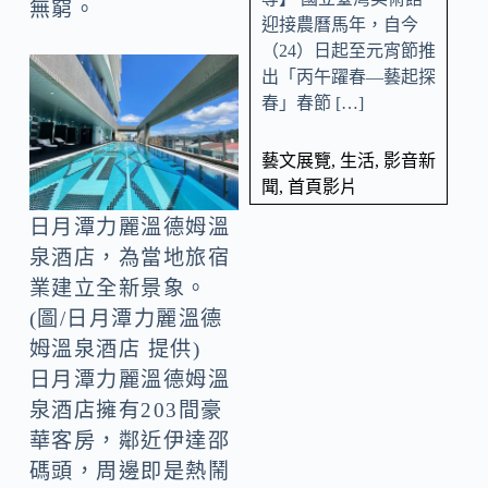
無窮。
迎接農曆馬年，自今
（24）日起至元宵節推
出「丙午躍春—藝起探
春」春節 […]
藝文展覽
,
生活
,
影音新
聞
,
首頁影片
日月潭力麗溫德姆溫
泉酒店，為當地旅宿
業建立全新景象。
(圖/日月潭力麗溫德
姆溫泉酒店 提供)
日月潭力麗溫德姆溫
泉酒店擁有203間豪
華客房，鄰近伊達邵
碼頭，周邊即是熱鬧